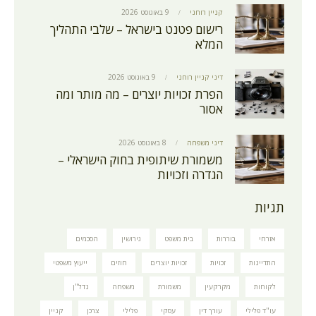
קניין רוחני
9 באוגוסט 2026
רישום פטנט בישראל – שלבי התהליך
המלא
דיני קניין רוחני
9 באוגוסט 2026
הפרת זכויות יוצרים – מה מותר ומה
אסור
דיני משפחה
8 באוגוסט 2026
משמורת שיתופית בחוק הישראלי –
הגדרה וזכויות
תגיות
אזרחי
בוררות
בית משפט
גירושין
הסכמים
התדיינות
זכויות
זכויות יוצרים
חוזים
ייעוץ משפטי
לקוחות
מקרקעין
משמורת
משפחה
נדל"ן
עו"ד פלילי
עורך דין
עסקי
פלילי
צרכן
קניין