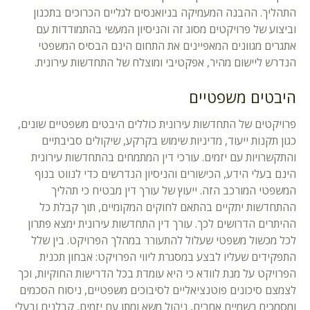
התהליך. ההבנה המעמיקה בניואנסים לגליים הכרוכים בתכנון
וביצוע של פרויקטים מסוג זה והניסיון המעשי בהתמודדות עם
אתגרים מגוונים המאפיינים את התחום הינם הבסיס המשפטי
הנדרש ליישום מהיר, אפקטיבי ומוצלח של התחדשות עירונית.
היבטים משפטיים
פרויקטים של התחדשות עירונית כוללים היבטים משפטיים שונים,
כגון תקנות ייעוד, מדיניות שימוש בקרקע, שיקולים סביבתיים
והתקשרויות עם יזמים. עורכי דין המתמחים בהתחדשות עירונית
הינם בעלי הידע, הכישורים והניסיון הנדרשים כדי לנווט בנוף
המשפטי המורכב הזה. ייעוץ של עורך דין מבטיח כי תהליך
ההתחדשות יתקיים בהתאם לחוקים המקומיים, תוך קבלת כל
ההיתרים הדרושים לכך. עורך דין התחדשות עירונית ימצא פתרון
לכל מכשול משפטי שעלול להתעורר במהלך הפרויקט. בין שלל
התפקידים שעליו לבצע במסגרת ליווי הפרויקט: אבחון תכנית
הפרויקט על מנת לוודא כי היא עומדת בכל הדרישות החוקיות, וכך
לצמצם סיכונים פוטנציאליים לסיבוכים משפטיים, ניסוח הסכמים
ומסמכים רשמיים אחרים, ניהול משא ומתן עם יזמים, קבלנים ובעלי