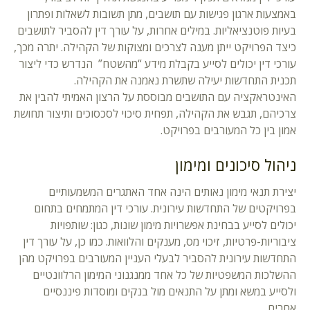
באמצעות ארגון פגישות עם תושבים, מתן תשובות לשאלות ופתרון
בעיות פוטנציאליות. במילים אחרות, על עורך דין להסביר לתושבים
כיצד הפרויקט ייתן מענה לצרכים ומצוקות של הקהילה. יתרה מכך,
עורכי דין יכולים לסייע בקבלת מידע “מהשטח” הנדרש כדי ליצור
תכנית התחדשות יעילה שתשרת נאמנה את הקהילה.
האינטראקציה עם התושבים מבוססת על הרצון האמיתי להבין את
צרכיהם, תגבש את הקהילה, תפחית סיכוי לסכסוכים ותיצור תחושת
אמון בין כל המעורבים בפרויקט.
ניהול סיכונים ומימון
יצירת תנאי מימון נאותים הינה אחד האתגרים המשמעותיים
בפרויקטים של התחדשות עירונית. עורכי דין המתמחים בתחום
יכולים לסייע בבחינת אפשרויות מימון שונות, כגון: שותפויות
ציבוריות-פרטיות, זיכוי מס, מענקים והלוואות. כמו כן, על עורך דין
התחדשות עירונית להסביר לבעלי העניין המעורבים בפרויקט מהן
ההשלכות המשפטיות של כל אחד ממנגנוני המימון הרלוונטיים
ולסייע במשא ומתן על התנאים מול בנקים ומוסדות פיננסיים
אחרים.