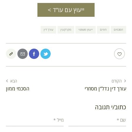
ייעוץ עם עו”ד >
הסכמים
חוזים
ייעוץ משפטי
מקרקעין
עורך דין
הקודם
הבא
עורך דין נדל”ן מסחרי
הסכמי ממון
כתוב/י תגובה