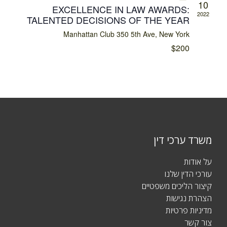
E
10
N
EXCELLENCE IN LAW AWARDS:
W
2022
TALENTED DECISIONS OF THE YEAR
S
Manhattan Club
350 5th Ave, New York
N
$200
A
V
I
G
A
T
I
משרד ערכי דין
O
N
על אודות
עורכי הדין שלנו
קיצור הליכים משפטיים
הצהרת נגישות
מדיניות פרטיות
צור קשר