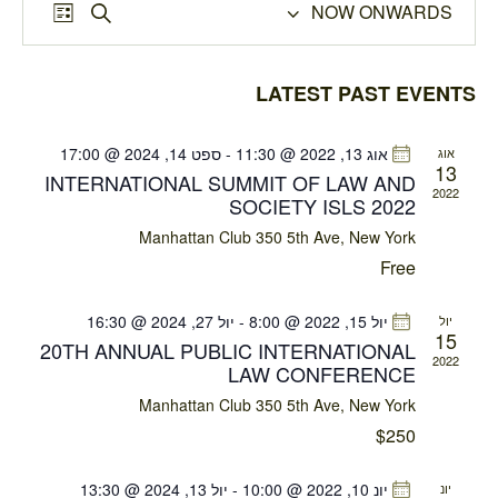
E
E
NOW ONWARDS
S
L
V
V
S
e
i
E
a
e
E
s
N
r
LATEST PAST EVENTS
l
N
t
c
T
e
T
h
V
c
S
אוג 13, 2022 @ 11:30
-
ספט 14, 2024 @ 17:00
אוג
I
13
t
INTERNATIONAL SUMMIT OF LAW AND
S
E
2022
d
SOCIETY ISLS 2022
E
W
a
Manhattan Club
350 5th Ave, New York
A
S
t
Free
R
N
e
C
A
.
יול 15, 2022 @ 8:00
-
יול 27, 2024 @ 16:30
יול
H
V
15
20TH ANNUAL PUBLIC INTERNATIONAL
I
A
2022
LAW CONFERENCE
G
N
Manhattan Club
350 5th Ave, New York
A
D
T
$250
V
I
I
O
יונ 10, 2022 @ 10:00
-
יול 13, 2024 @ 13:30
יונ