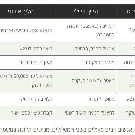
בט
הליך פלילי
הליך אזרחי
המדינה (באמצעות תלונה
ש?
הנפגע עצמו (תביעה אזרחית
במשטרה)
ענישת המפר, הרתעה
פיצוי כספי לנפגע
וכחה
מעבר לספק סביר
מאזן ההסתברויות
ה
פיצוי של עד 50,000 ₪ ללא
מאסר עד 5 שנים, קנס
ת
הוכחת נזק
וצע
ממושך יחסית
תלוי בהיקף התיק
עיקרי
לחץ על המפר, תיעוד רשמי
קבלת פיצוי כספי ישיר
 אנשים רבים פועלים בשני המסלולים: מגישים תלונה במשטר