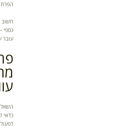
הפרת ס
חשוב ל
עובר ע
פרס
מתי
עוו
השאלה 
כדאי ל
לפעול 