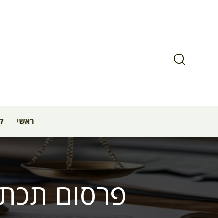
ראשי
קב
פרסום תכתו