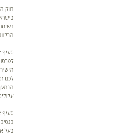
רשימה 
הרלוונ
לפרסום
לכם זכ
הנמען 
עלולים
בנסיבו
בעל או