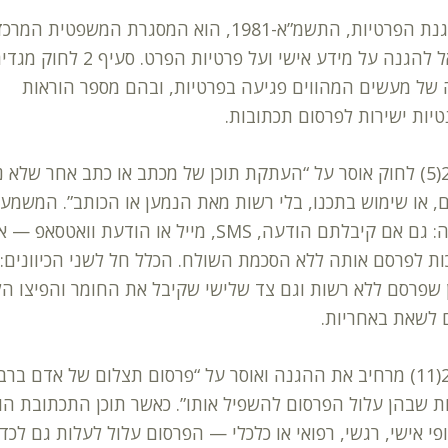
חוק הגנת הפרטיות, התשמ”א-1981, הוא המסגרת המשפטית המר
בישראל להגנה על מידע אישי ועל פרטיות הפרט. סעיף 2 לחוק מ
של מעשים המהווים פגיעה בפרטיות, ובהם מספר הוראות
טיות ישירות לפרסום תכתובות.
סעיף 2(5) לחוק אוסר על “העתקת תוכן של מכתב או כתב אחר שלא 
, או שימוש בתכנו, בלי רשות מאת הנמען או הכותב”. המשמע
הישירה: גם אם קיבלתם הודעה, SMS, מייל או הודעת וואטסאפ — 
ות לפרסם אותה ללא הסכמת השולח. הכלל חל לשני הכיוונים:
שפרסם ללא רשות וגם צד שלישי שקיבל את החומר והפיצו הל
 לשאת באחריות.
סעיף 2(11) מרחיב את ההגנה ואוסר על “פרסום תצלום של אדם ברב
ת שבהן עלול הפרסום להשפיל אותו”. כאשר תוכן התכתובת הו
פי אישי, רגשי, רפואי או כלכלי — הפרסום עלול לעלות גם לכדי