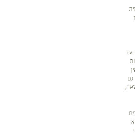
כזית
גדיר
נועד
ות
אין
 גם
אה,
ים
א