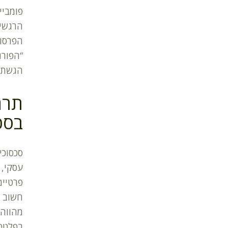
פומביי
הרגשי,
הפרסום
“הפורנ
הגשת ת
בסכ
סכסוכי
עסקי, 
פרטיים
חשוב ל
מהווה 
בפלטפו