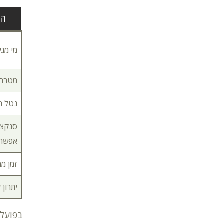
הי
מי מגי
מטרה
נטל ה
סנקצי
אפשרי
זמן ממ
יתרון 
בפועל,