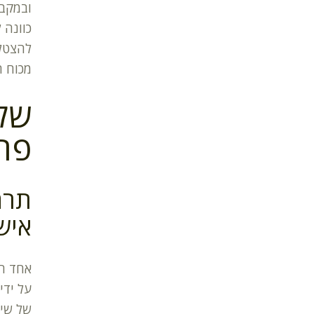
ובמקבי
כוונה 
להצטל
מכוח חו
של
פר
איש
אחד הת
על ידי
של שיח