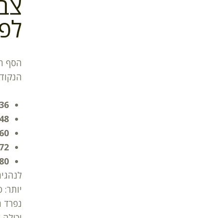
צבי
לפס
הסף הק
הנקודו
36 נקודו
48 נקודו
60 נקודו
72 נקודו
80 נקודות ומעל
לנהגים
נפרד ה
יכולה 