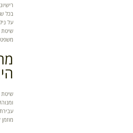
רישיונ
בכל של
על ניק
שיטת ה
משפטיי
מה 
היא
שיטת ה
ומנוהל
עבירת 
מוזמן 