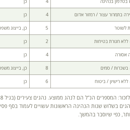
 בטלפון בנהיגה
4
כן
רה בתמרור עצור / רמזור אדום
4
כן
ת לשוטר
5
כן, בייצוג משפט
 ללא חגורת בטיחות
2
כן
 אסורה
4
כן
 בשכרות / סמים
8
כן, בייצוג משפט
ללא רישיון / ביטוח
6
כן
 ונהגים בשלוש שנות הנהיגה הראשונות עשויים לעמוד בסף פסי
ותר, כפי שיוסבר בהמשך.