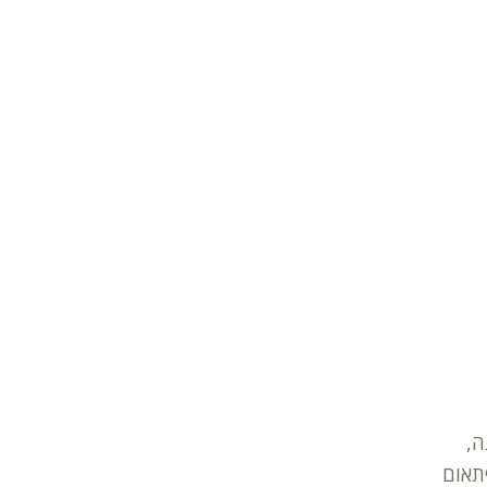
ה,
תאום