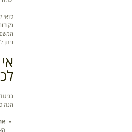
כדאי ל
נקודות
המשפט
ניתן ל
איך
לכ
בניגוד
הנה כי
את
האישי באתר