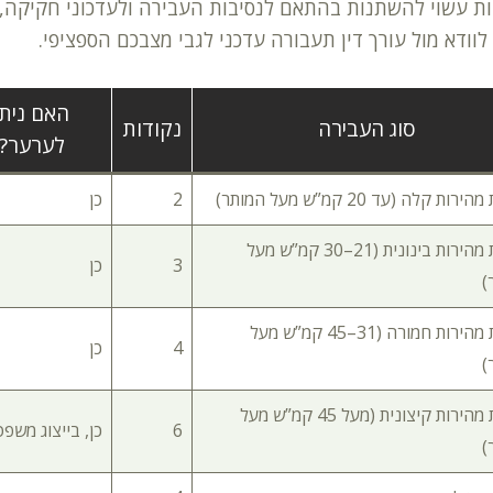
ת עשוי להשתנות בהתאם לנסיבות העבירה ולעדכוני חקיקה, ו
לוודא מול עורך דין תעבורה עדכני לגבי מצבכם הספציפי.
האם ניתן
סוג העבירה
נקודות
לערער?
ות קלה (עד 20 קמ”ש מעל המותר)
2
כן
עבירת מהירות בינונית (21–30 קמ”ש מעל
3
כן
)
עבירת מהירות חמורה (31–45 קמ”ש מעל
4
כן
)
עבירת מהירות קיצונית (מעל 45 קמ”ש מעל
6
כן, בייצוג משפט
)