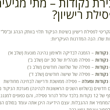
רת נקודות – מתי מגיעי
ילת רישיון?
ריטי לפסילת רישיון בשיטת הניקוד תלוי בוותק הנהג וב”סל”
ת שלו. הנה המדרגות העיקריות:
ת
– הזמנה לבדיקה ולאימון נהיגה מונעת (שלב א’)
ת
– פסילה מנהלית של 30 יום (שלב ב’)
ת
– פסילה של שלושה חודשים (שלב ג’)
ת
– פסילה של שישה חודשים (שלב ד’)
ה
– פסילה ממושכת ודרישה לבחינה מחודשת
 חדשים (בשלוש השנים הראשונות לנהיגה) מערכת הניקוד נ
יותר: סף של 12 נקודות בלבד עלול לגרור פסילה, והם כפופים למנגנו
מחמיר את ההגבלות. עצם הידיעה היכן אתה עומד בסולם הני
לחסוך עוגמת נפש רבה.