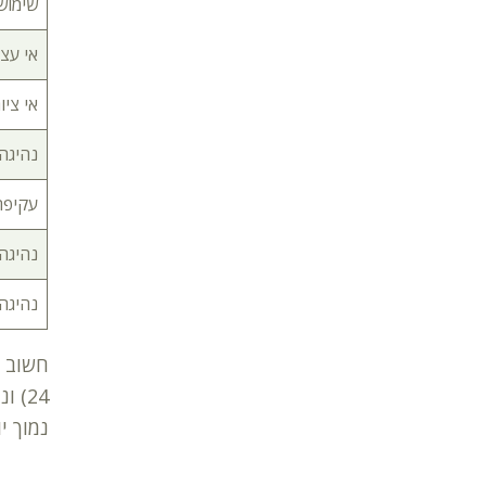
שימוש
אי עצי
אי ציו
נהיגה
עקיפה
נהיגה
נהיגה 
24)
נמוך י