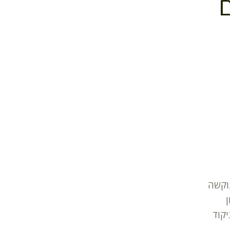
ם
וקשה
ן
קוד