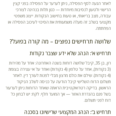
לאחר הגעה לסף הפסילה, ניתן לערער על הפסילה בפני קצין
הרישוי ולטעון לנסיבות מיוחדות — כגון תלות בנהיגה לצורכי
עבודה, מצב בריאותי, או טעות בחישוב הנקודות. ייצוג משפטי
מקצועי בשלב זה מעלה משמעותית את הסיכוי לעיכוב הפסילה או
הפחתתה.
שלושה תרחישים נפוצים – מה קורה בפועל?
תרחיש א’: הנהג שלא ידע שצבר נקודות
רון, בן 35, קיבל שלושה דוחות בשנה האחרונה: אחד על מהירות
(3 נקודות), אחד על טלפון (4 נקודות) ואחד על אי עצירה בצומת
(4 נקודות). שילם את כולם מרצון מבלי לפנות לעורך דין. לאחר
תשלום הדוח השלישי קיבל הודעה על כניסה לשלב הניקוד
הראשון. בדיקה רטרואקטיבית הראתה שאחד הדוחות ניתן לערעור
בשל פגם בהגדרת האזור — אך המועד חלף. לקח: יש לבחון כל
דוח לפני תשלום.
תרחיש ב’: הנהג המקצועי שרישיונו בסכנה