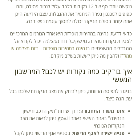
נוקשה יותר: סף של 12 נקודות בלבד עלול לגרור פסילה, והם
כפופים למנגנון נפרד המחמיר את ההגבלות. עצם הידיעה היכן
אתה עומד בסולם הניקוד יכולה לחסוך עוגמת נפש רבה.
כדאי לדעת: נהיגה במהירות מופרזת היא אחד הגורמים המרכזיים
לצבירת נקודות מהירה. מי שקיבל דוח ממצלמה יכול לקרוא על
ההבדלים המשפטיים ב
נהיגה במהירות מופרזת – דוח מצלמה או
ממל”ז
ולהבין מה ניתן לעשות בשלב מוקדם.
איך בודקים כמה נקודות יש לכם? המחשבון
המעשי
בניגוד לתפיסה הרווחת, ניתן לבדוק את מצב הנקודות שלכם בכל
עת. הנה כיצד:
אתר משרד התחבורה:
דרך שירות “תיק הרכב ורישיון
הנהיגה” באזור האישי באתר gov.il ניתן לראות את מצב
הנקודות הנוכחי.
פנייה ישירה לאגף הרישוי:
בסניפי אגף הרישוי ניתן לקבל