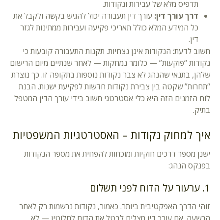
תדפיס מלא של עבירות ונקודות.
דרך עורך דין:
עורך דין תעבורה יכול להגיש בקשה ולקבל את
כל המידע המלא כולל תאריכי פקיעה ועבירות ממתינות לגזר
דין.
חשוב לדעת: הנקודות אינן נצחיות. תקנות התעבורה קובעות כי
נקודות “פוקעות” — כלומר נמחקות — לאחר שנתיים מיום הרישום
שלהן, בתנאי שהנהג לא צבר נקודות נוספות בתקופה זו. כך נוצרת
“תחרות” שקטה בין צבירת נקודות חדשות לפקיעת ישנות. הבנת
לוח הזמנים הזה היא כלי אסטרטגי חשוב בידי עורך הדין המטפל
בתיק.
איך למחוק נקודות – האסטרטגיות המשפטיות
ישנן מספר דרכים חוקיות ומוכחות להפחית את מספר הנקודות
בפנקס הנהג:
1. ערעור על הדוח לפני תשלום
זוהי הדרך האפקטיבית ביותר. כאמור, נקודות נרשמות רק לאחר
הרשעה. אם עורך דין מצליח לבטל את הדוח לחלוטין — לא