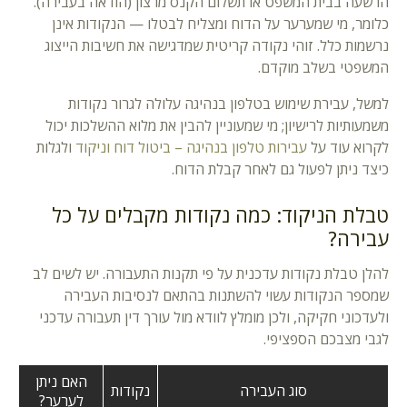
הרשעה בבית המשפט או תשלום הקנס מרצון (הודאה בעבירה).
כלומר, מי שמערער על הדוח ומצליח לבטלו — הנקודות אינן
נרשמות כלל. זוהי נקודה קריטית שמדגישה את חשיבות הייצוג
המשפטי בשלב מוקדם.
למשל, עבירת שימוש בטלפון בנהיגה עלולה לגרור נקודות
משמעותיות לרישיון; מי שמעוניין להבין את מלוא ההשלכות יכול
לקרוא עוד על
עבירות טלפון בנהיגה – ביטול דוח וניקוד
ולגלות
כיצד ניתן לפעול גם לאחר קבלת הדוח.
טבלת הניקוד: כמה נקודות מקבלים על כל
עבירה?
להלן טבלת נקודות עדכנית על פי תקנות התעבורה. יש לשים לב
שמספר הנקודות עשוי להשתנות בהתאם לנסיבות העבירה
ולעדכוני חקיקה, ולכן מומלץ לוודא מול עורך דין תעבורה עדכני
לגבי מצבכם הספציפי.
האם ניתן
סוג העבירה
נקודות
לערער?