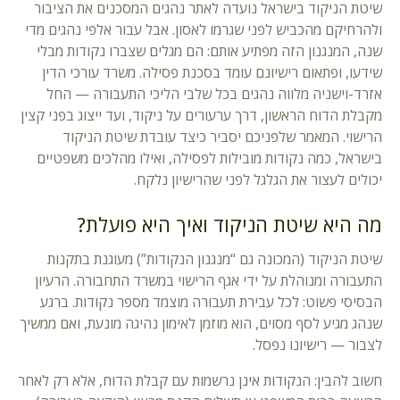
שיטת הניקוד בישראל נועדה לאתר נהגים המסכנים את הציבור
ולהרחיקם מהכביש לפני שגרמו לאסון. אבל עבור אלפי נהגים מדי
שנה, המנגנון הזה מפתיע אותם: הם מגלים שצברו נקודות מבלי
שידעו, ופתאום רישיונם עומד בסכנת פסילה. משרד עורכי הדין
אזרד-וישניה מלווה נהגים בכל שלבי הליכי התעבורה — החל
מקבלת הדוח הראשון, דרך ערעורים על ניקוד, ועד ייצוג בפני קצין
הרישוי. המאמר שלפניכם יסביר כיצד עובדת שיטת הניקוד
בישראל, כמה נקודות מובילות לפסילה, ואילו מהלכים משפטיים
יכולים לעצור את הגלגל לפני שהרישיון נלקח.
מה היא שיטת הניקוד ואיך היא פועלת?
שיטת הניקוד (המכונה גם “מנגנון הנקודות”) מעוגנת בתקנות
התעבורה ומנוהלת על ידי אגף הרישוי במשרד התחבורה. הרעיון
הבסיסי פשוט: לכל עבירת תעבורה מוצמד מספר נקודות. ברגע
שנהג מגיע לסף מסוים, הוא מוזמן לאימון נהיגה מונעת, ואם ממשיך
לצבור — רישיונו נפסל.
חשוב להבין: הנקודות אינן נרשמות עם קבלת הדוח, אלא רק לאחר