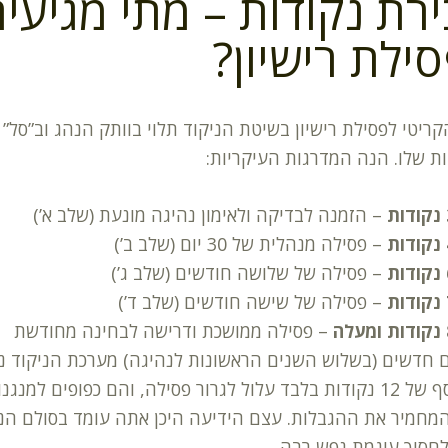
רת נקודות – מתי מגיעי
ילת רישיון?
ריטי לפסילת רישיון בשיטת הניקוד תלוי בוותק הנהג וב”סל”
ת שלו. הנה המדרגות העיקריות:
ת
– הזמנה לבדיקה ולאימון נהיגה מונעת (שלב א’)
ת
– פסילה מנהלית של 30 יום (שלב ב’)
ת
– פסילה של שלושה חודשים (שלב ג’)
ת
– פסילה של שישה חודשים (שלב ד’)
ה
– פסילה ממושכת ודרישה לבחינה מחודשת
 חדשים (בשלוש השנים הראשונות לנהיגה) מערכת הניקוד נ
יותר: סף של 12 נקודות בלבד עלול לגרור פסילה, והם כפופים למנגנו
מחמיר את ההגבלות. עצם הידיעה היכן אתה עומד בסולם הני
לחסוך עוגמת נפש רבה.