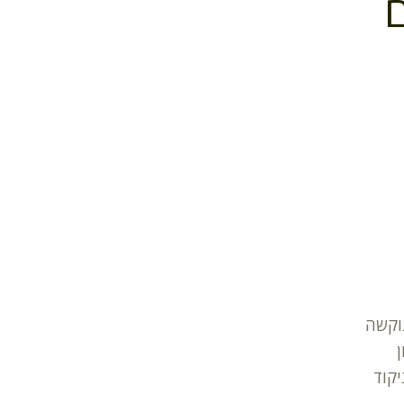
ם
וקשה
ן
קוד