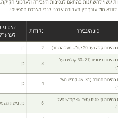
ת עשוי להשתנות בהתאם לנסיבות העבירה ולעדכוני חקיקה, ו
לוודא מול עורך דין תעבורה עדכני לגבי מצבכם הספציפי.
האם ניתן
סוג העבירה
נקודות
לערער?
ות קלה (עד 20 קמ”ש מעל המותר)
2
כן
עבירת מהירות בינונית (21–30 קמ”ש מעל
3
כן
)
עבירת מהירות חמורה (31–45 קמ”ש מעל
4
כן
)
עבירת מהירות קיצונית (מעל 45 קמ”ש מעל
6
כן, בייצוג משפט
)