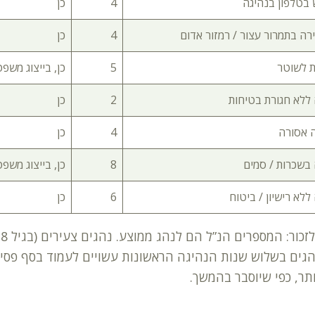
 בטלפון בנהיגה
4
כן
רה בתמרור עצור / רמזור אדום
4
כן
ת לשוטר
5
כן, בייצוג משפט
 ללא חגורת בטיחות
2
כן
 אסורה
4
כן
 בשכרות / סמים
8
כן, בייצוג משפט
ללא רישיון / ביטוח
6
כן
 ונהגים בשלוש שנות הנהיגה הראשונות עשויים לעמוד בסף פסי
ותר, כפי שיוסבר בהמשך.