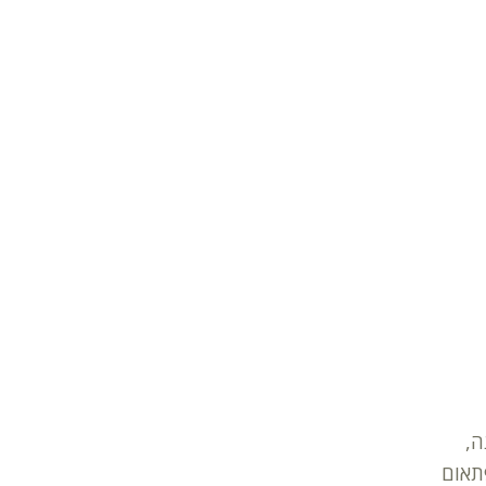
ה,
תאום