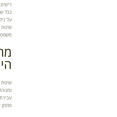
רישיונ
בכל של
על ניק
שיטת ה
משפטיי
מה 
היא
שיטת ה
ומנוהל
עבירת 
מוזמן 