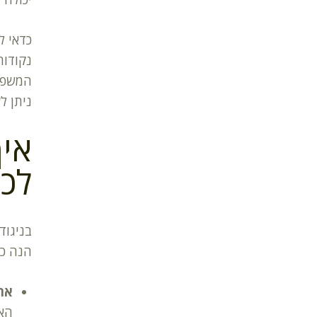
כדאי ל
נקודות
המשפט
ניתן ל
איך
לכ
בניגוד
הנה כי
את
האישי באתר