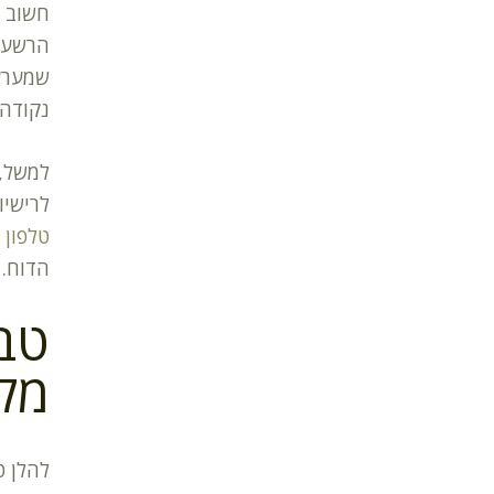
חשוב ל
הרשעה 
שמערער
נקודה 
למשל, 
לרישיו
טלפון 
הדוח.
טבל
מקב
להלן ט