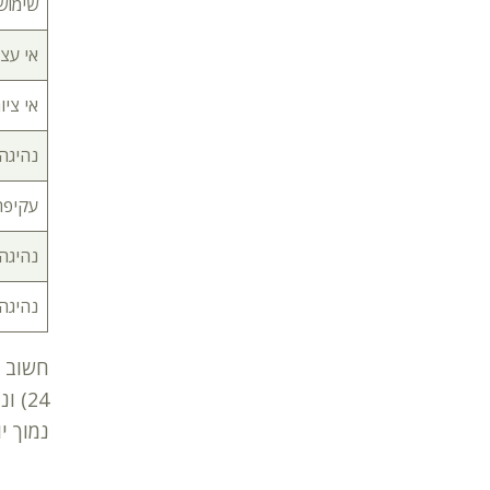
שימוש
אי עצי
אי ציו
נהיגה
עקיפה
נהיגה
נהיגה 
24)
נמוך י