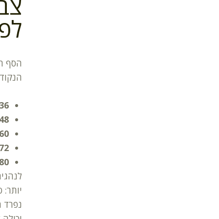
צבי
לפס
הסף הק
הנקודו
36 נקודו
48 נקודו
60 נקודו
72 נקודו
80 נקודות ומעל
לנהגים
נפרד ה
יכולה 